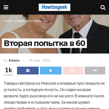
Home
семейная история
Вторая попытка в 60
by
Admin
14 мая, 2026
1k
SHARES
Тамара смотрела на Николая и впервые чувствовала не
усталость, а холодную ясность. Он сидел на краю
кровати, будто разговор его не касался. В комнате пахло
лекарствами и остывшим чаем. За окном шумел
ноябрьский ветер, и этот звук усиливал тишину между