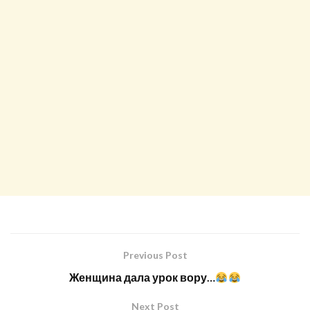
Previous Post
Женщина дала урок вору…
Next Post