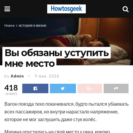
Home
история о жизни
Вы обязаны уступить
мне место
by
Admin
9 мая, 2026
418
SHARES
Вагон поезда тихо покачивался, будто пытался убаюкать
всех пассажиров, но внутри нарастало напряжение,
которое не мог заглушить даже стук колёс.
Марина опустилась на своё место у окна, крепко