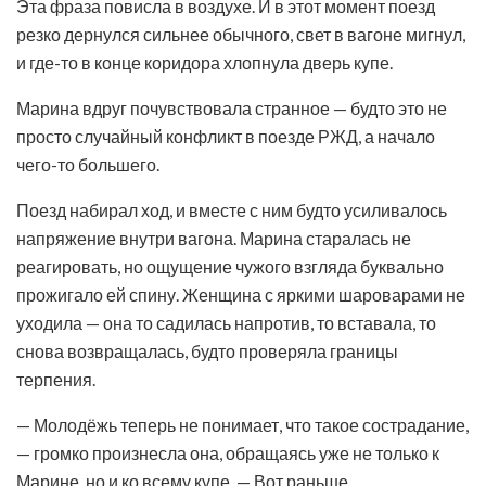
Эта фраза повисла в воздухе. И в этот момент поезд
резко дернулся сильнее обычного, свет в вагоне мигнул,
и где-то в конце коридора хлопнула дверь купе.
Марина вдруг почувствовала странное — будто это не
просто случайный конфликт в поезде РЖД, а начало
чего-то большего.
Поезд набирал ход, и вместе с ним будто усиливалось
напряжение внутри вагона. Марина старалась не
реагировать, но ощущение чужого взгляда буквально
прожигало ей спину. Женщина с яркими шароварами не
уходила — она то садилась напротив, то вставала, то
снова возвращалась, будто проверяла границы
терпения.
— Молодёжь теперь не понимает, что такое сострадание,
— громко произнесла она, обращаясь уже не только к
Марине, но и ко всему купе. — Вот раньше…