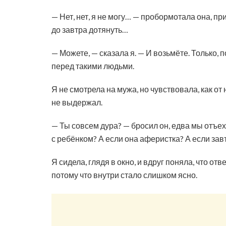
— Нет, нет, я не могу… — пробормотала она, пр
до завтра дотянуть…
— Можете, — сказала я. — И возьмёте. Только, 
перед такими людьми.
Я не смотрела на мужа, но чувствовала, как от
не выдержал.
— Ты совсем дура? — бросил он, едва мы отъех
с ребёнком? А если она аферистка? А если зав
Я сидела, глядя в окно, и вдруг поняла, что отв
потому что внутри стало слишком ясно.