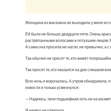
Женщина из магазина не выходила у меня из г
Ей было не больше двадцати пяти. Очень краси
растрёпанными волосами и потухшим лицом. Мл
А сама она просила не нагло, не привычно, а 
Так обычно не просят те, кто живёт попрошайн
Так просят те, кто оказался на дне слишком вн
Всю ночь я ворочалась. А утром обнаружила, чт
новости и только усмехнулся:
— Надеюсь, твоя подшефная хоть не на космет
Я ничего не ответила.