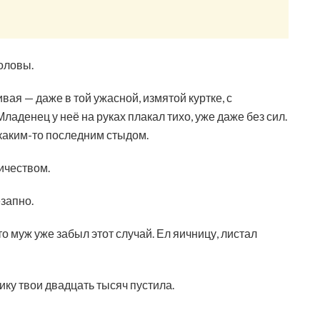
оловы.
вая — даже в той ужасной, измятой куртке, с
аденец у неё на руках плакал тихо, уже даже без сил.
с каким-то последним стыдом.
ичеством.
езапно.
о муж уже забыл этот случай. Ел яичницу, листал
ику твои двадцать тысяч пустила.