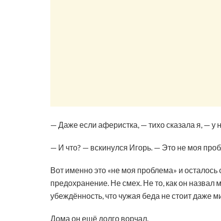
— Даже если аферистка, — тихо сказала я, — у 
— И что? — вскинулся Игорь. — Это не моя про
Вот именно это «не моя проблема» и осталось 
предохранение. Не смех. Не то, как он назвал
убеждённость, что чужая беда не стоит даже м
Дома он ещё долго ворчал.