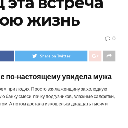
 эта встреча
мою жизнь
0
Share on Twitter
вые по-настоящему увидела мужа
горем при людях. Просто взяла женщину за холодную
шую банку смеси, пачку подгузников, влажные салфетки,
том. А потом достала из кошелька двадцать тысяч и