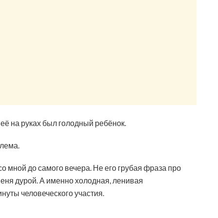
неё на руках был голодный ребёнок.
блема.
со мной до самого вечера. Не его грубая фраза про
 меня дурой. А именно холодная, ленивая
инуты человеческого участия.