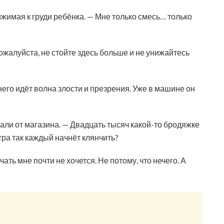
ижимая к груди ребёнка. — Мне только смесь… только
пожалуйста, не стойте здесь больше и не унижайтесь
 него идёт волна злости и презрения. Уже в машине он
али от магазина. — Двадцать тысяч какой-то бродяжке
тра так каждый начнёт клянчить?
ечать мне почти не хочется. Не потому, что нечего. А