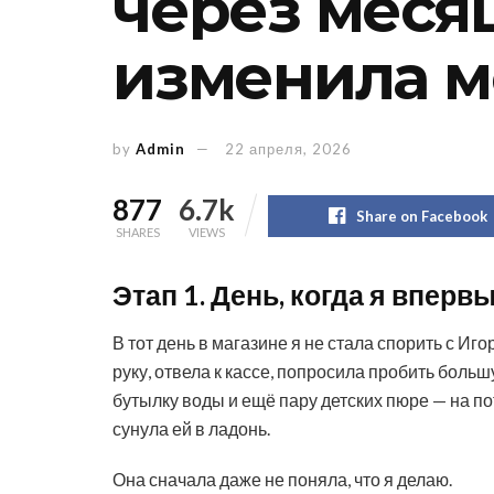
через месяц
изменила 
by
Admin
22 апреля, 2026
877
6.7k
Share on Facebook
SHARES
VIEWS
Этап 1. День, когда я впер
В тот день в магазине я не стала спорить с И
руку, отвела к кассе, попросила пробить боль
бутылку воды и ещё пару детских пюре — на по
сунула ей в ладонь.
Она сначала даже не поняла, что я делаю.