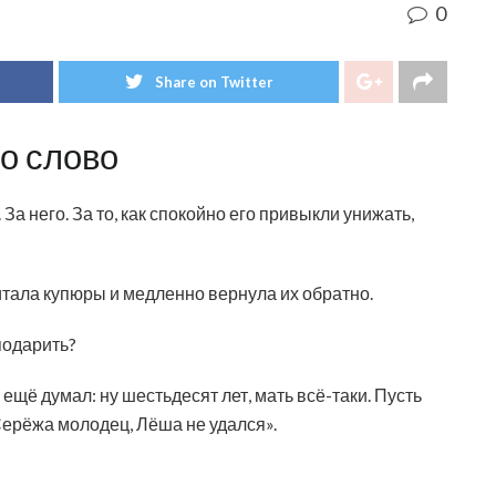
0
Share on Twitter
но слово
За него. За то, как спокойно его привыкли унижать,
итала купюры и медленно вернула их обратно.
подарить?
 ещё думал: ну шестьдесят лет, мать всё-таки. Пусть
«Серёжа молодец, Лёша не удался».