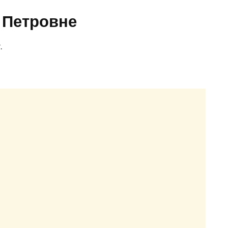
е Петровне
.