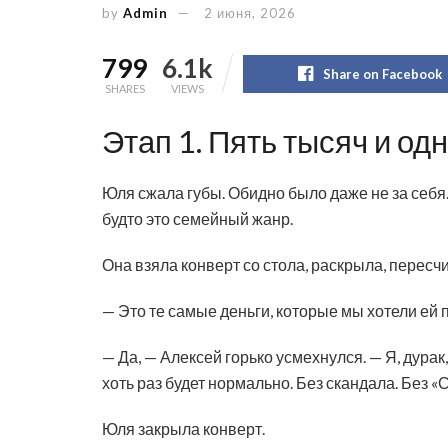
by
Admin
2 июня, 2026
799
6.1k
Share on Facebook
SHARES
VIEWS
Этап 1. Пять тысяч и од
Юля сжала губы. Обидно было даже не за себя. 
будто это семейный жанр.
Она взяла конверт со стола, раскрыла, пересч
— Это те самые деньги, которые мы хотели ей 
— Да, — Алексей горько усмехнулся. — Я, дурак,
хоть раз будет нормально. Без скандала. Без 
Юля закрыла конверт.