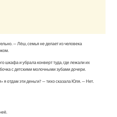
льно. — Лёш, семья не делает из человека
рком.
о шкафа и убрала конверт туда, где лежали их
бочка с детскими молочными зубами дочери.
 я отдам эти деньги? — тихо сказала Юля. — Нет.
неё.