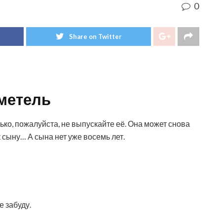
0
Share on Twitter
 метель
лько, пожалуйста, не выпускайте её. Она может снова
к сыну… А сына нет уже восемь лет.
е забуду.