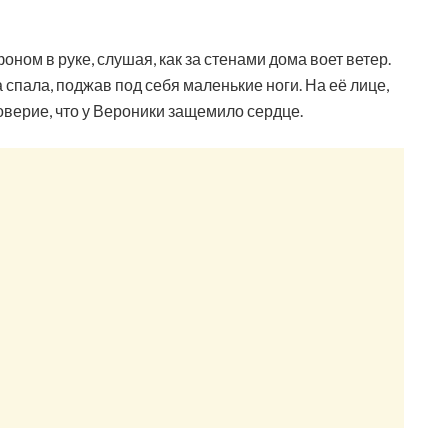
ном в руке, слушая, как за стенами дома воет ветер.
спала, поджав под себя маленькие ноги. На её лице,
верие, что у Вероники защемило сердце.