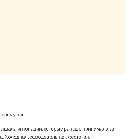
лась у нас.
слышала интонации, которые раньше принимала за
та. Холодная, самодовольная, жестокая.