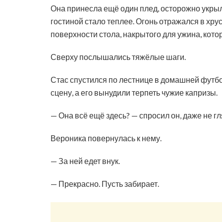
Она принесла ещё один плед, осторожно укрыл
гостиной стало теплее. Огонь отражался в хру
поверхности стола, накрытого для ужина, кото
Сверху послышались тяжёлые шаги.
Стас спустился по лестнице в домашней футбол
сцену, а его вынудили терпеть чужие капризы.
— Она всё ещё здесь? — спросил он, даже не гл
Вероника повернулась к нему.
— За ней едет внук.
— Прекрасно. Пусть забирает.