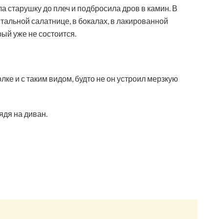
а старушку до плеч и подбросила дров в камин. В
стальной салатнице, в бокалах, в лакированной
рый уже не состоится.
ке и с таким видом, будто не он устроил мерзкую
ядя на диван.