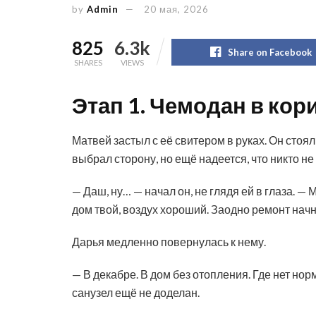
by
Admin
20 мая, 2026
825
6.3k
Share on Facebook
SHARES
VIEWS
Этап 1. Чемодан в кор
Матвей застыл с её свитером в руках. Он стоя
выбрал сторону, но ещё надеется, что никто не 
— Даш, ну… — начал он, не глядя ей в глаза. —
дом твой, воздух хороший. Заодно ремонт нач
Дарья медленно повернулась к нему.
— В декабре. В дом без отопления. Где нет нор
санузел ещё не доделан.