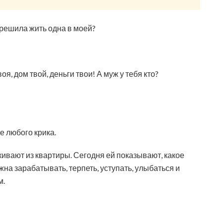
 решила жить одна в моей?
воя, дом твой, деньги твои! А муж у тебя кто?
е любого крика.
кивают из квартиры. Сегодня ей показывают, какое
жна зарабатывать, терпеть, уступать, улыбаться и
м.