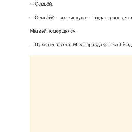
— Семьёй.
— Семьёй? — она кивнула. — Тогда странно, чт
Матвей поморщился.
— Ну хватит язвить. Мама правда устала. Ей о