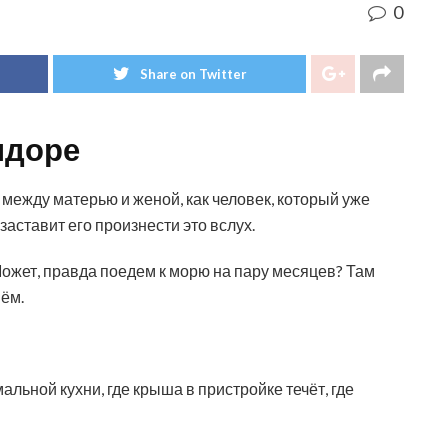
0
Share on Twitter
идоре
л между матерью и женой, как человек, который уже
заставит его произнести это вслух.
 Может, правда поедем к морю на пару месяцев? Там
нём.
мальной кухни, где крыша в пристройке течёт, где