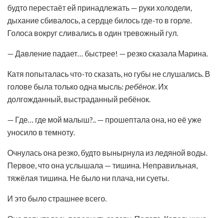
будто перестаёт ей принадлежать — руки холодели,
дыхание сбивалось, а сердце билось где-то в горле.
Голоса вокруг сливались в один тревожный гул.
— Давление падает… быстрее! — резко сказала Марина.
Катя попыталась что-то сказать, но губы не слушались. В
голове была только одна мысль:
ребёнок
. Их
долгожданный, выстраданный ребёнок.
— Где… где мой малыш?.. — прошептала она, но её уже
уносило в темноту.
Очнулась она резко, будто вынырнула из ледяной воды.
Первое, что она услышала — тишина. Неправильная,
тяжёлая тишина. Не было ни плача, ни суеты.
И это было страшнее всего.