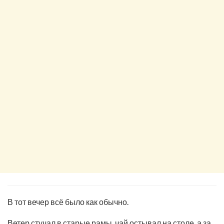
В тот вечер всё было как обычно.
Ветер стучал в старые рамы, чай остывал на столе, а за