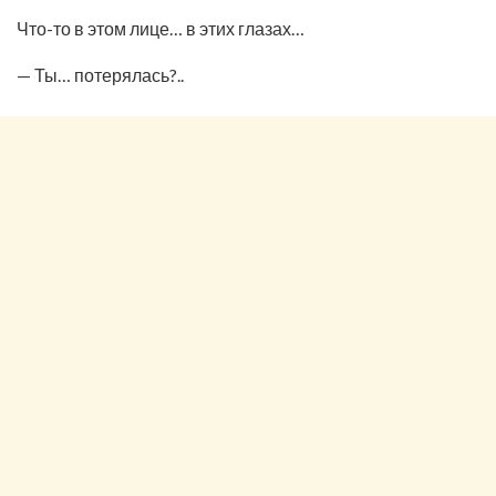
Что-то в этом лице… в этих глазах…
— Ты… потерялась?..