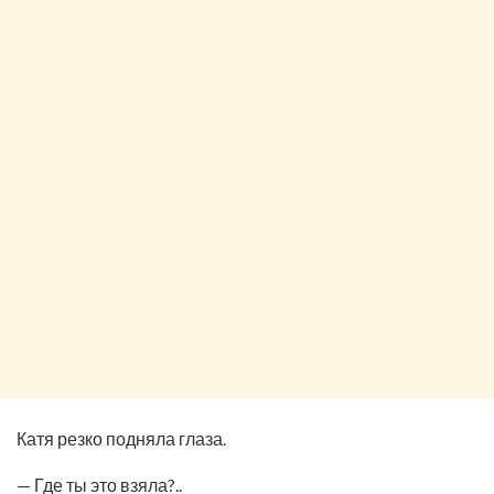
Катя резко подняла глаза.
— Где ты это взяла?..