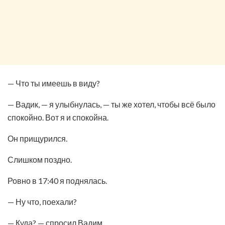
— Что ты имеешь в виду?
— Вадик, — я улыбнулась, — ты же хотел, чтобы всё было
спокойно. Вот я и спокойна.
Он прищурился.
Слишком поздно.
Ровно в 17:40 я поднялась.
— Ну что, поехали?
— Куда? — спросил Вадим.