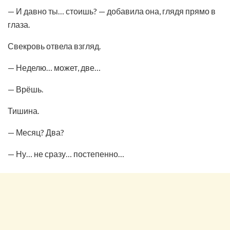
— И давно ты… стоишь? — добавила она, глядя прямо в
глаза.
Свекровь отвела взгляд.
— Неделю… может, две…
— Врёшь.
Тишина.
— Месяц? Два?
— Ну… не сразу… постепенно…