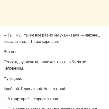
— Ты… ну… ты же всё равно бы ухаживала, — наконец
сказала она. — Ты же хорошая.
Вот оно.
Ольга вдруг ясно поняла: для них она была не
человеком.
Функцией.
Удобной. Терпеливой. Бесплатной.
— А квартира? — спросила она.
— Она решила оставить её мне, потому что я родная