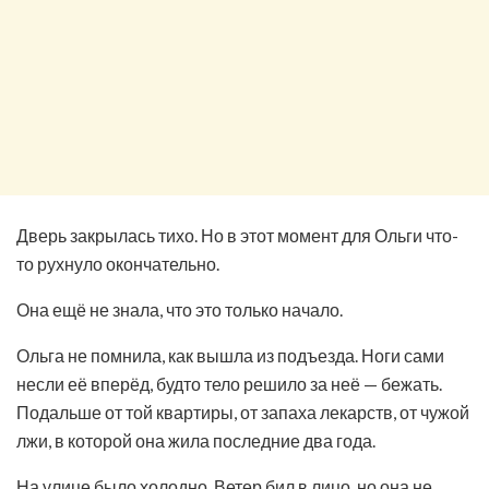
Дверь закрылась тихо. Но в этот момент для Ольги что-
то рухнуло окончательно.
Она ещё не знала, что это только начало.
Ольга не помнила, как вышла из подъезда. Ноги сами
несли её вперёд, будто тело решило за неё — бежать.
Подальше от той квартиры, от запаха лекарств, от чужой
лжи, в которой она жила последние два года.
На улице было холодно. Ветер бил в лицо, но она не