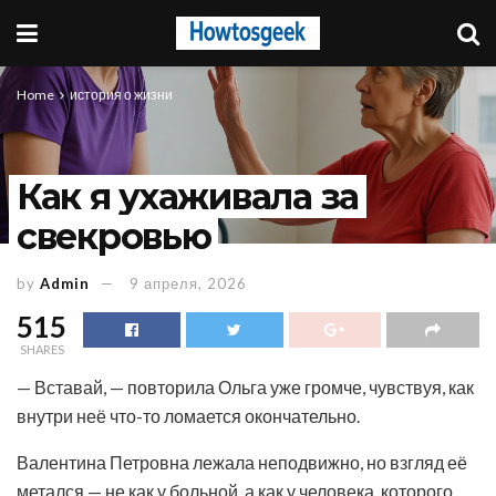
Home
история о жизни
Как я ухаживала за
свекровью
by
Admin
9 апреля, 2026
515
SHARES
— Вставай, — повторила Ольга уже громче, чувствуя, как
внутри неё что-то ломается окончательно.
Валентина Петровна лежала неподвижно, но взгляд её
метался — не как у больной, а как у человека, которого