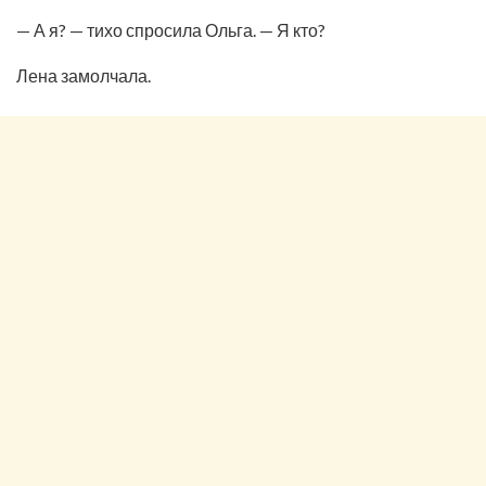
— А я? — тихо спросила Ольга. — Я кто?
Лена замолчала.