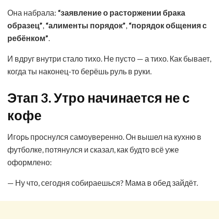
Она набрала:
“заявление о расторжении брака
образец”
,
“алименты порядок”
,
“порядок общения с
ребёнком”
.
И вдруг внутри стало тихо. Не пусто — а тихо. Как бывает,
когда ты наконец-то берёшь руль в руки.
Этап 3. Утро начинается не с
кофе
Игорь проснулся самоуверенно. Он вышел на кухню в
футболке, потянулся и сказал, как будто всё уже
оформлено:
— Ну что, сегодня собираешься? Мама в обед зайдёт.