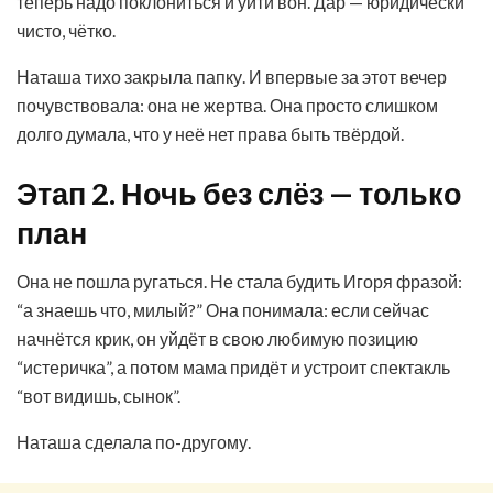
теперь надо поклониться и уйти вон. Дар — юридически
чисто, чётко.
Наташа тихо закрыла папку. И впервые за этот вечер
почувствовала: она не жертва. Она просто слишком
долго думала, что у неё нет права быть твёрдой.
Этап 2. Ночь без слёз — только
план
Она не пошла ругаться. Не стала будить Игоря фразой:
“а знаешь что, милый?” Она понимала: если сейчас
начнётся крик, он уйдёт в свою любимую позицию
“истеричка”, а потом мама придёт и устроит спектакль
“вот видишь, сынок”.
Наташа сделала по-другому.