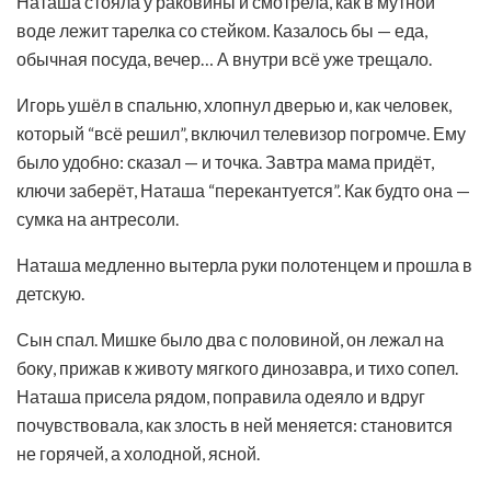
Наташа стояла у раковины и смотрела, как в мутной
воде лежит тарелка со стейком. Казалось бы — еда,
обычная посуда, вечер… А внутри всё уже трещало.
Игорь ушёл в спальню, хлопнул дверью и, как человек,
который “всё решил”, включил телевизор погромче. Ему
было удобно: сказал — и точка. Завтра мама придёт,
ключи заберёт, Наташа “перекантуется”. Как будто она —
сумка на антресоли.
Наташа медленно вытерла руки полотенцем и прошла в
детскую.
Сын спал. Мишке было два с половиной, он лежал на
боку, прижав к животу мягкого динозавра, и тихо сопел.
Наташа присела рядом, поправила одеяло и вдруг
почувствовала, как злость в ней меняется: становится
не горячей, а холодной, ясной.