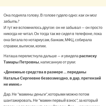
Она подняла голову. В голове гудело одно:
как он мог
забыть?
И тут же вспомнилось другое: он не забывал — он просто
никогда не читал. Он тогда так же сидел в телефоне, пока
она бегала по нотариусам, банкам, МФЦ, собирала
справки, выписки, копии.
Наташа перелистнула дальше — и увидела
расписку
Тамары Петровны
, написанную от руки:
«Денежные средства в размере … переданы
Наталье Сергеевне безвозмездно, в дар, претензий
не имею.»
Дар. Не “мамины деньги”, которыми можно потом
шантажировать. Не “мамин первый взнос”, за который