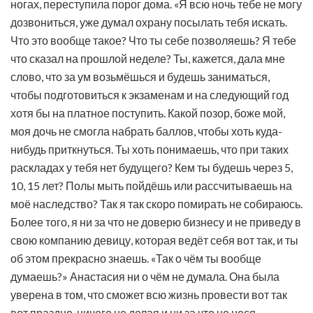
ногах, переступила порог дома. «Я всю ночь тебе не могу
дозвониться, уже думал охрану посылать тебя искать.
Что это вообще такое? Что ты себе позволяешь? Я тебе
что сказал на прошлой неделе? Ты, кажется, дала мне
слово, что за ум возьмёшься и будешь заниматься,
чтобы подготовиться к экзаменам и на следующий год
хотя бы на платное поступить. Какой позор, боже мой,
моя дочь не смогла набрать баллов, чтобы хоть куда-
нибудь приткнуться. Ты хоть понимаешь, что при таких
раскладах у тебя нет будущего? Кем ты будешь через 5,
10, 15 лет? Полы мыть пойдёшь или рассчитываешь на
моё наследство? Так я так скоро помирать не собираюсь.
Более того, я ни за что не доверю бизнесу и не приведу в
свою компанию девицу, которая ведёт себя вот так, и ты
об этом прекрасно знаешь. «Так о чём ты вообще
думаешь?» Анастасия ни о чём не думала. Она была
уверена в том, что сможет всю жизнь провести вот так
вот праздно, ничего не делая и ни за что не неся