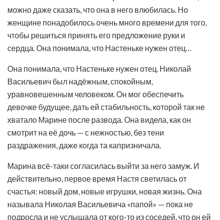
можно даже сказать, что она в него влюбилась. Но
женщине понадобилось очень много времени для того,
чтобы решиться принять его предложение руки и
сердца. Она понимала, что Настеньке нужен отец…
Она понимала, что Настеньке нужен отец. Николай
Васильевич был надёжным, спокойным,
уравновешенным человеком. Он мог обеспечить
девочке будущее, дать ей стабильность, которой так не
хватало Марине после развода. Она видела, как он
смотрит на её дочь — с нежностью, без тени
раздражения, даже когда та капризничала.
Марина всё-таки согласилась выйти за него замуж. И
действительно, первое время Настя светилась от
счастья: новый дом, новые игрушки, новая жизнь. Она
называла Николая Васильевича «папой» — пока не
подросла и не услышала от кого-то из соседей, что он ей