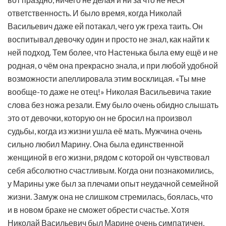
ответственность. И было время, когда Николай
Васильевич даже ей потакал, чего уж греха таить. Он
воспитывал девочку один и просто не знал, как найти к
ней подход. Тем более, что Настенька была ему ещё и не
родная, о чём она прекрасно знала, и при любой удобной
возможности апеллировала этим восклицая. «Ты мне
вообще-то даже не отец!» Николая Васильевича такие
слова без ножа резали. Ему было очень обидно слышать
это от девочки, которую он не бросил на произвол
судьбы, когда из жизни ушла её мать. Мужчина очень
сильно любил Марину. Она была единственной
женщиной в его жизни, рядом с которой он чувствовал
себя абсолютно счастливым. Когда они познакомились,
у Марины уже был за плечами опыт неудачной семейной
жизни. Замуж она не слишком стремилась, боялась, что
и в новом браке не сможет обрести счастье. Хотя
Николай Васильевич был Марине очень симпатичен,