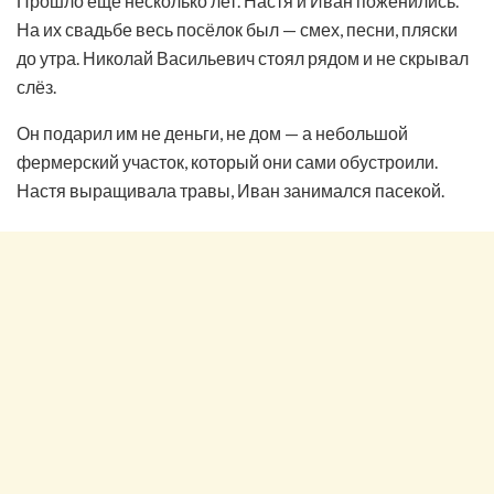
Прошло ещё несколько лет. Настя и Иван поженились.
На их свадьбе весь посёлок был — смех, песни, пляски
до утра. Николай Васильевич стоял рядом и не скрывал
слёз.
Он подарил им не деньги, не дом — а небольшой
фермерский участок, который они сами обустроили.
Настя выращивала травы, Иван занимался пасекой.