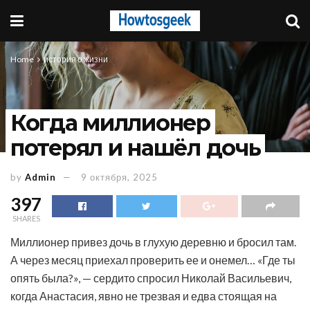
Home
история о жизни
Когда миллионер
потерял и нашёл дочь
by
Admin
9 октября, 2025
397
SHARES
Миллионер привез дочь в глухую деревню и бросил там.
А через месяц приехал проверить ее и онемел… «Где ты
опять была?», — сердито спросил Николай Васильевич,
когда Анастасия, явно не трезвая и едва стоящая на