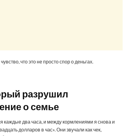
вство, что это не просто спор о деньгах.
торый разрушил
ение о семье
ся каждые два часа, и между кормлениями я снова и
адцать долларов в час». Они звучали как чек,