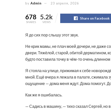
by
Admin
23 апреля, 2026
678
5.2k
Share on Facebook
SHARES
VIEWS
Я до сих пор слышу этот звук.
Не крик мамы, не плач моей дочери, не даже с
двери. Тяжёлой, старой, обитой дерматином, к
будто поставила точку в чём-то очень длинном
Я стояла на улице, прижимая к себе новорождё
мной. Ещё вчера я лежала в палате, сжимала з
ощущение — дома меня ждут. Дома помогут. До
Как же я ошибалась.
— Садись в машину, — тихо сказал Сергей, но в 