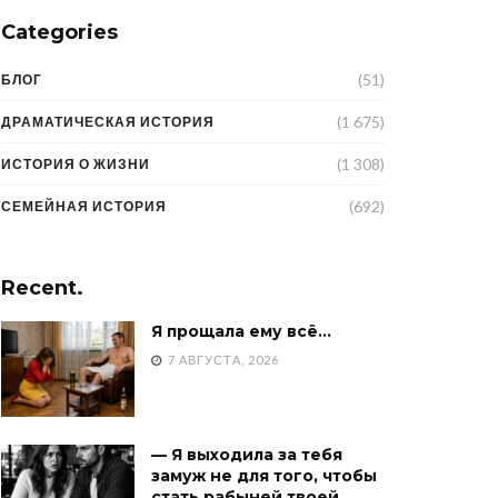
Categories
(51)
БЛОГ
(1 675)
ДРАМАТИЧЕСКАЯ ИСТОРИЯ
(1 308)
ИСТОРИЯ О ЖИЗНИ
(692)
СЕМЕЙНАЯ ИСТОРИЯ
Recent.
Я прощала ему всё…
7 АВГУСТА, 2026
— Я выходила за тебя
замуж не для того, чтобы
стать рабыней твоей