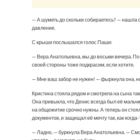
— А шуметь до скольки собираетесь? — нашла 
давление.
С крыши послышался голос Паши:
— Вера Анатольевна, мы до восьми вечера. По 
своей стороны тоже подкрасим, если хотите.
— Мне ваш забор не нужен! — фыркнула она, но
Кристина стояла рядом и смотрела на сына так,
Она привыкла, что Денис всегда был её мальчик
на общежитие срочно нужны. А теперь он стоял
документов, и защищал её мечту так, как когда
— Ладно, — буркнула Вера Анатольевна. — Смо