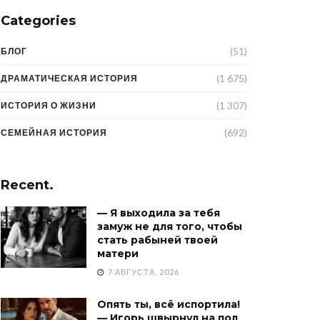
Categories
(51)
БЛОГ
(1 675)
ДРАМАТИЧЕСКАЯ ИСТОРИЯ
(1 307)
ИСТОРИЯ О ЖИЗНИ
(692)
СЕМЕЙНАЯ ИСТОРИЯ
Recent.
— Я выходила за тебя
замуж не для того, чтобы
стать рабыней твоей
матери
7 АВГУСТА, 2026
Опять ты, всё испортила!
— Игорь швырнул на пол