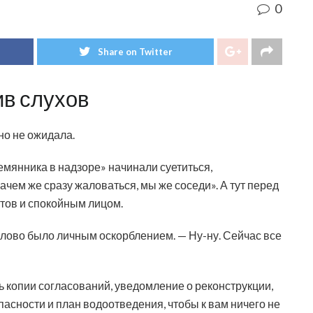
0
Share on Twitter
ив слухов
но не ожидала.
емянника в надзоре» начинали суетиться,
ачем же сразу жаловаться, мы же соседи». А тут перед
тов и спокойным лицом.
слово было личным оскорблением. — Ну-ну. Сейчас все
ь копии согласований, уведомление о реконструкции,
асности и план водоотведения, чтобы к вам ничего не