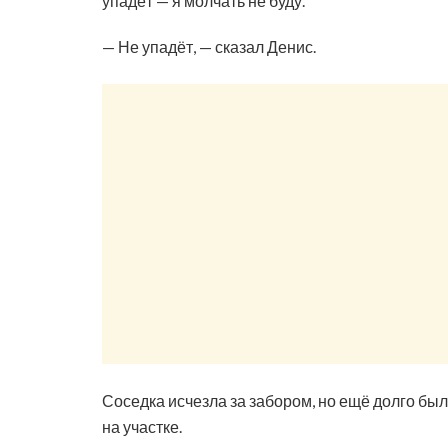
упадёт — я молчать не буду.
— Не упадёт, — сказал Денис.
Соседка исчезла за забором, но ещё долго был
на участке.