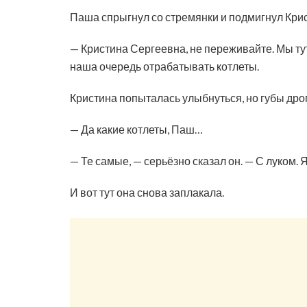
Паша спрыгнул со стремянки и подмигнул Кри
— Кристина Сергеевна, не переживайте. Мы тут
наша очередь отрабатывать котлеты.
Кристина попыталась улыбнуться, но губы дро
— Да какие котлеты, Паш…
— Те самые, — серьёзно сказал он. — С луком. Я
И вот тут она снова заплакала.