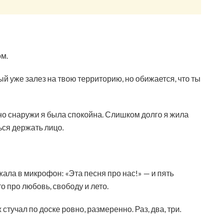
ом.
ый уже залез на твою территорию, но обижается, что ты
 но снаружи я была спокойна. Слишком долго я жила
ься держать лицо.
ала в микрофон: «Эта песня про нас!» — и пять
 про любовь, свободу и лето.
 стучал по доске ровно, размеренно. Раз, два, три.