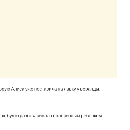
орую Алиса уже поставила на лавку у веранды.
так, будто разговаривала с капризным ребёнком. —