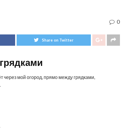
0
Share on Twitter
 грядками
ёт через мой огород, прямо между грядками,
.
.