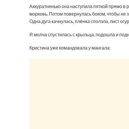
Аккуратненько она наступила пяткой прямо в 
морковь. Потом повернулась боком, чтобы не за
Одна дуга качнулась, плёнка сползла, лист огу
Я молча спустилась с крыльца, подошла и подн
Кристина уже командовала у мангала: