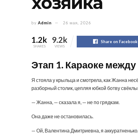
хозяйка
by
Admin
26 мая, 2026
1.2k
9.2k
Share on Facebook
SHARES
VIEWS
Этап 1. Караоке между
Я стояла у крыльца и смотрела, как Жанна нес
разборный столик, цепляя юбкой ботву свёклы
— Жанна, — сказала я, — не по грядкам.
Она даже не остановилась.
— Ой, Валентина Дмитриевна, я аккуратненько