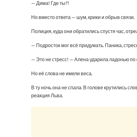
— Дима! Где ты?!
Но вместо ответа — шум, крики и обрыв связи.
Полиция, куда они обратились спустя час, отр
— Подросток мог всё придумать. Паника, стрес
— Это не стресс! — Алена ударила ладонью по 
Но её слова не имели веса.
В ту ночь она не спала. В голове крутились с
реакция Льва.