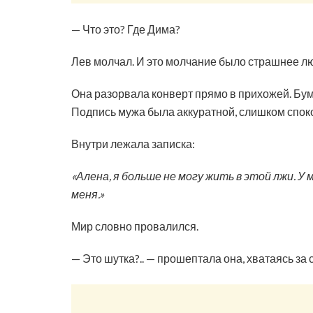
— Что это? Где Дима?
Лев молчал. И это молчание было страшнее л
Она разорвала конверт прямо в прихожей. Бу
Подпись мужа была аккуратной, слишком споко
Внутри лежала записка:
«Алена, я больше не могу жить в этой лжи. У 
меня.»
Мир словно провалился.
— Это шутка?.. — прошептала она, хватаясь за 