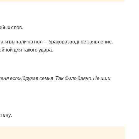
юбых слов.
маги выпали на пол — бракоразводное заявление.
йной для такого удара.
меня есть другая семья. Так было давно. Не ищи
стену.