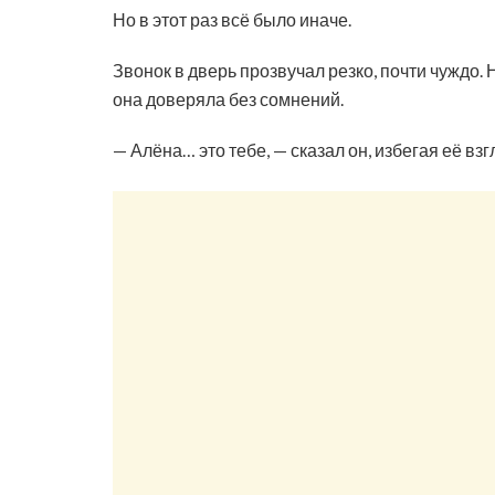
Но в этот раз всё было иначе.
Звонок в дверь прозвучал резко, почти чуждо. 
она доверяла без сомнений.
— Алёна… это тебе, — сказал он, избегая её вз