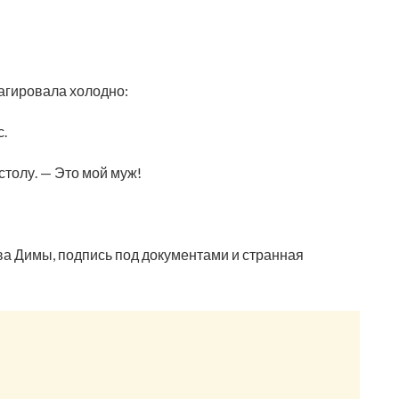
еагировала холодно:
с.
столу. — Это мой муж!
лова Димы, подпись под документами и странная