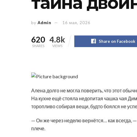
тайна двой
by
Admin
16 мая, 2026
620
4.8k
Share on Facebook
SHARES
VIEWS
Алена долго не могла поверить, что этот обыч
На кухне ещё стояла недопитая чашка чая Дим
торопливо собирая вещи, будто боялся не успе
— Он же через неделю вернётся… как всегда, —
плече.