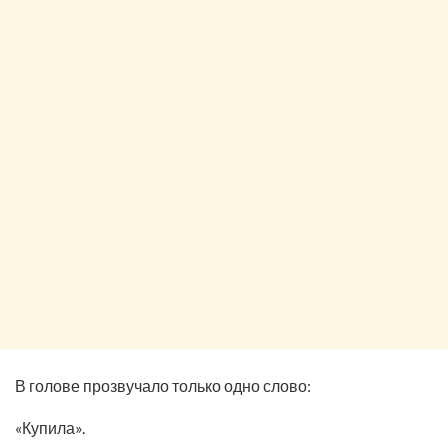
В голове прозвучало только одно слово:
«Купила».