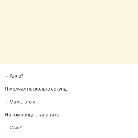
— Алло?
Я молчал несколько секунд.
— Мам… это я.
На том конце стало тихо.
— Сын?