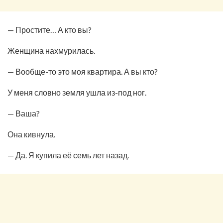
— Простите… А кто вы?
Женщина нахмурилась.
— Вообще-то это моя квартира. А вы кто?
У меня словно земля ушла из-под ног.
— Ваша?
Она кивнула.
— Да. Я купила её семь лет назад.