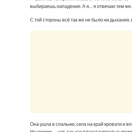
выбираешь нападение. А я… я отвечаю тем же.
С той стороны всё так же не было ни дыхания, 
Она ушла в спальню, села на край кровати и в
Не громко — нет, так, как плачут взрослые люд