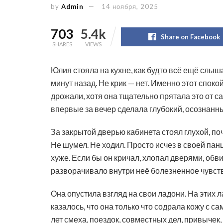
by
Admin
14 ноября, 2025
703
5.4k
Share on Facebook
SHARES
VIEWS
Юлия стояла на кухне, как будто всё ещё слы
минут назад. Не крик — нет. Именно этот споко
дрожали, хотя она тщательно прятала это от 
впервые за вечер сделала глубокий, осознанны
За закрытой дверью кабинета стоял глухой, п
Не шумел. Не ходил. Просто исчез в своей пан
хуже. Если бы он кричал, хлопал дверями, об
разворачивало внутри неё болезненное чувств
Она опустила взгляд на свои ладони. На этих 
казалось, что она только что содрала кожу с са
лет смеха, поездок, совместных дел, привычек