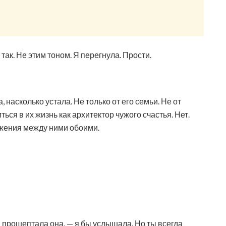
так. Не этим тоном. Я перегнула. Прости.
, насколько устала. Не только от его семьи. Не от
ться в их жизнь как архитектор чужого счастья. Нет.
яжения между ними обоими.
 — прошептала она, — я бы услышала. Но ты всегда