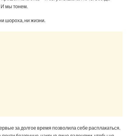
 И мы тонем.
ни шороха, ни жизни.
первые за долгое время позволила себе расплакаться.
и: почти беззвучно, накрыв лицо ладонями, чтобы не