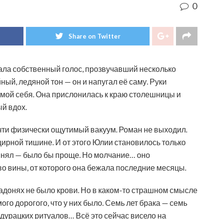
0
Share on Twitter
шала собственный голос, прозвучавший несколько
йный, ледяной тон — он и напугал её саму. Руки
самой себя. Она прислонилась к краю столешницы и
й вдох.
очти физически ощутимый вакуум. Роман не выходил.
цирной тишине. И от этого Юлии становилось только
винял — было бы проще. Но молчание… оно
о вины, от которого она бежала последние месяцы.
ладонях не было крови. Но в каком-то страшном смысле
мого дорогого, что у них было. Семь лет брака — семь
, дурацких ритуалов… Всё это сейчас висело на