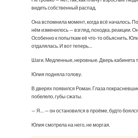
видеть собственный распад.
Она вспомнила момент, когда всё началось. По
нём изменилось — взгляд, походка, реакции. О
Особенно к попыткам её что-то объяснить. Юли
отдалялась. И вот теперь…
Шаги. Медленные, неровные. Дверь кабинета т
Юлия подняла голову.
В дверях появился Роман. Глаза покрасневшие,
побелело, губы сжаты.
— Я… — он остановился в проёме, будто боялся
Юлия смотрела на него, не моргая.