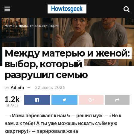
Home
драматическая история
Между матерью и женой:
выбор, который
разрушил семью
by
Admin
22 июня, 2026
1.2k
SHARES
—
«Мама переезжает к нам!» — решил муж. — «Не к
нам, а к тебе! А ты уже можешь искать съёмную
квартиру!» — парировала жена