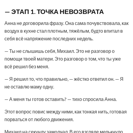
— ЭТАП 1. ТОЧКА НЕВОЗВРАТА
Анна не договорила фразу. Она сама почувствовала, как
воздух в кухне стал плотным, тяжёлым, будто впитал в
себя всё напряжение последних недель.
— Ты не слышишь себя, Михаил. Это не разговор о
помощи твоей матери. Это разговор о том, что ты уже
всё решил без меня.
— Я решил то, что правильно, — жёстко ответил он. — Я
не оставлю маму одну.
— А меня ты готов оставить? — тихо спросила Анна.
Этот вопрос повис между ними, как тонкая нить, готовая
порваться от любого движения.
Михаил на секунду замолчал. В его взгляде мелькнуло