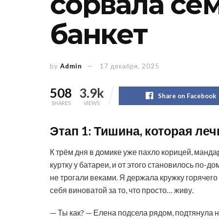
сорвала се
банкет
by
Admin
17 декабря, 2025
508
3.9k
Share on Facebook
SHARES
VIEWS
Этап 1: Тишина, которая леч
К трём дня в домике уже пахло корицей, манда
куртку у батареи, и от этого становилось по-д
не трогали веками. Я держала кружку горячег
себя виноватой за то, что просто… живу.
— Ты как? — Елена подсела рядом, подтянула 