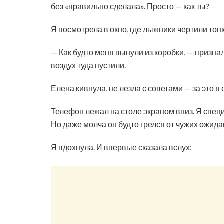
без «правильно сделала». Просто — как ты?
Я посмотрела в окно, где лыжники чертили тонк
— Как будто меня вынули из коробки, — признал
воздух туда пустили.
Елена кивнула, не лезла с советами — за это я
Телефон лежал на столе экраном вниз. Я спец
Но даже молча он будто грелся от чужих ожидан
Я вдохнула. И впервые сказала вслух: