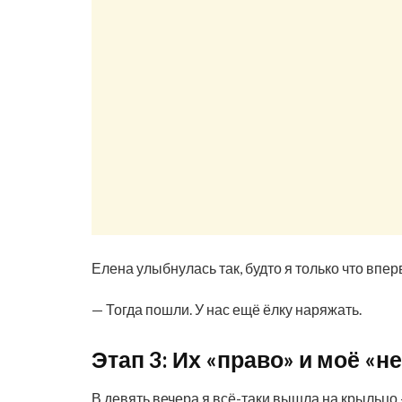
Елена улыбнулась так, будто я только что впер
— Тогда пошли. У нас ещё ёлку наряжать.
Этап 3: Их «право» и моё «не
В девять вечера я всё-таки вышла на крыльцо 