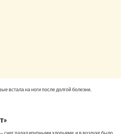
вые встала на ноги после долгой болезни.
т»
— снег падал крупными хлопьями, и в воздухе было