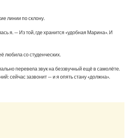
ие линии по склону.
ась я. — Из той, где хранится «удобная Марина». И
 её любила со студенческих.
иально перевела звук на беззвучный ещё в самолёте.
ий: сейчас зазвонит — и я опять стану «должна».