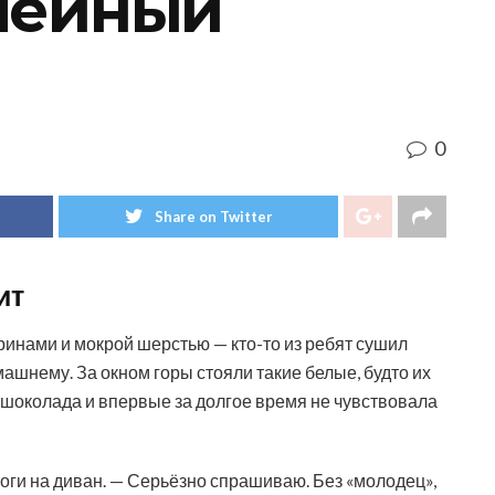
мейный
0
Share on Twitter
ит
ринами и мокрой шерстью — кто-то из ребят сушил
омашнему. За окном горы стояли такие белые, будто их
о шоколада и впервые за долгое время не чувствовала
ноги на диван. — Серьёзно спрашиваю. Без «молодец»,