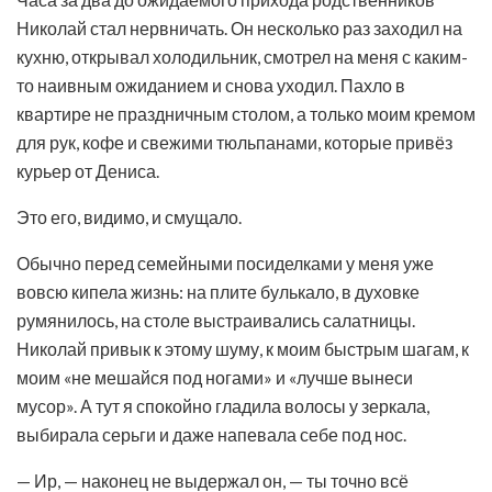
Николай стал нервничать. Он несколько раз заходил на
кухню, открывал холодильник, смотрел на меня с каким-
то наивным ожиданием и снова уходил. Пахло в
квартире не праздничным столом, а только моим кремом
для рук, кофе и свежими тюльпанами, которые привёз
курьер от Дениса.
Это его, видимо, и смущало.
Обычно перед семейными посиделками у меня уже
вовсю кипела жизнь: на плите булькало, в духовке
румянилось, на столе выстраивались салатницы.
Николай привык к этому шуму, к моим быстрым шагам, к
моим «не мешайся под ногами» и «лучше вынеси
мусор». А тут я спокойно гладила волосы у зеркала,
выбирала серьги и даже напевала себе под нос.
— Ир, — наконец не выдержал он, — ты точно всё