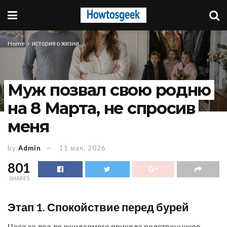
Home
история о жизни
Муж позвал свою родню
на 8 Марта, не спросив
меня
by
Admin
11 мая, 2026
801
SHARES
Этап 1. Спокойствие перед бурей
Часа за два до ожидаемого прихода родственников