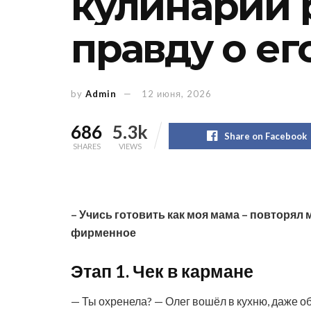
кулинарии 
правду о ег
by
Admin
12 июня, 2026
686
5.3k
Share on Facebook
SHARES
VIEWS
– Учись готовить как моя мама – повторял 
фирменное
Этап 1. Чек в кармане
— Ты охренела? — Олег вошёл в кухню, даже об