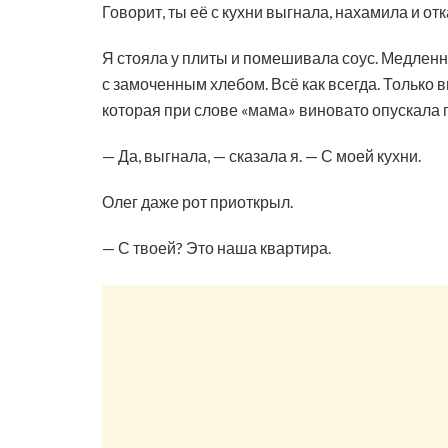
Говорит, ты её с кухни выгнала, нахамила и отк
Я стояла у плиты и помешивала соус. Медленно
с замоченным хлебом. Всё как всегда. Только
которая при слове «мама» виновато опускала г
— Да, выгнала, — сказала я. — С моей кухни.
Олег даже рот приоткрыл.
— С твоей? Это наша квартира.