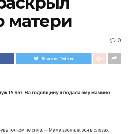
раскрыл
о матери
0
Share on Twitter
муж 15 лет. На годовщину я подала ему мамино
увь толком не сняв. — Мама звонила вся в слезах.