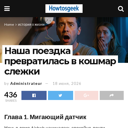
Home
история о жизни
Наша поездка
превратилась в кошмар
слежки
by
Administrateur
18 июня, 2026
436
SHARES
Глава 1. Мигающий датчик
Ночь в доме Airbnb начиналась спокойно, почти