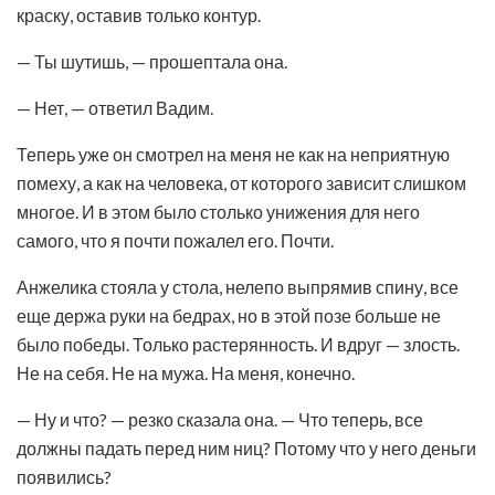
краску, оставив только контур.
— Ты шутишь, — прошептала она.
— Нет, — ответил Вадим.
Теперь уже он смотрел на меня не как на неприятную
помеху, а как на человека, от которого зависит слишком
многое. И в этом было столько унижения для него
самого, что я почти пожалел его. Почти.
Анжелика стояла у стола, нелепо выпрямив спину, все
еще держа руки на бедрах, но в этой позе больше не
было победы. Только растерянность. И вдруг — злость.
Не на себя. Не на мужа. На меня, конечно.
— Ну и что? — резко сказала она. — Что теперь, все
должны падать перед ним ниц? Потому что у него деньги
появились?