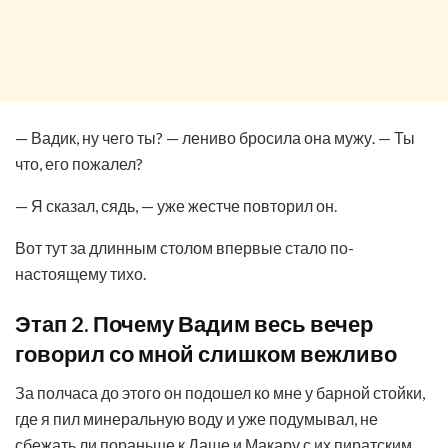
— Вадик, ну чего ты? — лениво бросила она мужу. — Ты
что, его пожалел?
— Я сказал, сядь, — уже жестче повторил он.
Вот тут за длинным столом впервые стало по-
настоящему тихо.
Этап 2. Почему Вадим весь вечер
говорил со мной слишком вежливо
За полчаса до этого он подошел ко мне у барной стойки,
где я пил минеральную воду и уже подумывал, не
сбежать ли пораньше к Даше и Макару с их пиратским