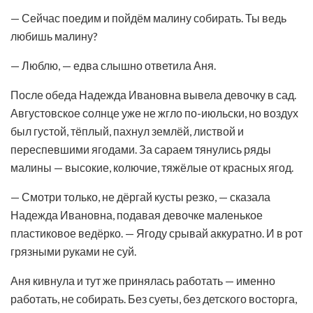
— Сейчас поедим и пойдём малину собирать. Ты ведь
любишь малину?
— Люблю, — едва слышно ответила Аня.
После обеда Надежда Ивановна вывела девочку в сад.
Августовское солнце уже не жгло по-июльски, но воздух
был густой, тёплый, пахнул землёй, листвой и
переспевшими ягодами. За сараем тянулись ряды
малины — высокие, колючие, тяжёлые от красных ягод.
— Смотри только, не дёргай кусты резко, — сказала
Надежда Ивановна, подавая девочке маленькое
пластиковое ведёрко. — Ягоду срывай аккуратно. И в рот
грязными руками не суй.
Аня кивнула и тут же принялась работать — именно
работать, не собирать. Без суеты, без детского восторга,