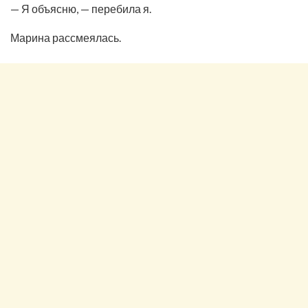
— Я объясню, — перебила я.
Марина рассмеялась.