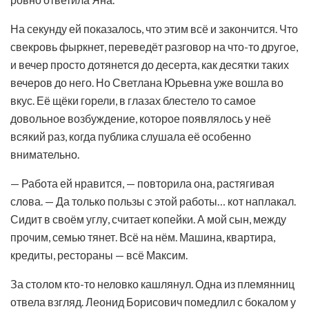
На секунду ей показалось, что этим всё и закончится. Что
свекровь фыркнет, переведёт разговор на что-то другое,
и вечер просто дотянется до десерта, как десятки таких
вечеров до него. Но Светлана Юрьевна уже вошла во
вкус. Её щёки горели, в глазах блестело то самое
довольное возбуждение, которое появлялось у неё
всякий раз, когда публика слушала её особенно
внимательно.
— Работа ей нравится, — повторила она, растягивая
слова. — Да только пользы с этой работы… кот наплакал.
Сидит в своём углу, считает копейки. А мой сын, между
прочим, семью тянет. Всё на нём. Машина, квартира,
кредиты, рестораны — всё Максим.
За столом кто-то неловко кашлянул. Одна из племянниц
отвела взгляд. Леонид Борисович помедлил с бокалом у