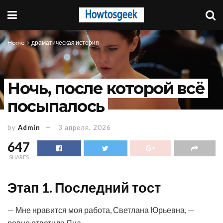
Home
драматическая история
Ночь, после которой всё
посыпалось
by
Admin
3 апреля, 2026
647
SHARES
Этап 1. Последний тост
— Мне нравится моя работа, Светлана Юрьевна, —
ровно ответила Яна.