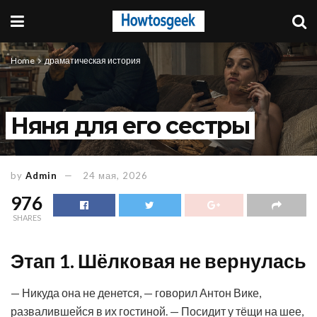
Home
драматическая история
Няня для его сестры
by
Admin
24 мая, 2026
976
SHARES
Этап 1. Шёлковая не вернулась
— Никуда она не денется, — говорил Антон Вике,
развалившейся в их гостиной. — Посидит у тёщи на шее,