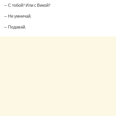
— С тобой? Или с Викой?
— Не умничай.
— Подавай.