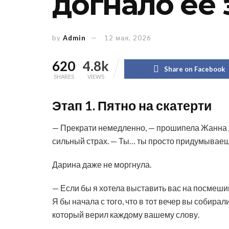
догнало её 
by
Admin
12 мая, 2026
620
4.8k
Share on Facebook
SHARES
VIEWS
Этап 1. Пятно на скатерти
— Прекрати немедленно, — прошипела Жанна А
сильный страх. — Ты… ты просто придумывае
Дарина даже не моргнула.
— Если бы я хотела выставить вас на посмешищ
Я бы начала с того, что в тот вечер вы собира
который верил каждому вашему слову.