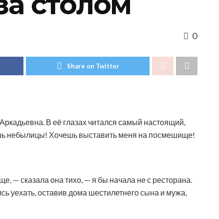
за столом
0
Share on Twitter
ркадьевна. В её глазах читался самый настоящий,
шь небылицы! Хочешь выставить меня на посмешище!
е, — сказала она тихо, — я бы начала не с ресторана.
лись уехать, оставив дома шестилетнего сына и мужа,