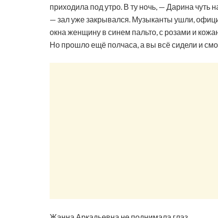
приходила под утро. В ту ночь, — Дарина чуть 
— зал уже закрывался. Музыканты ушли, офици
окна женщину в синем пальто, с розами и кожа
Но прошло ещё полчаса, а вы всё сидели и см
Жанна Аркадьевна не поднимала глаз.