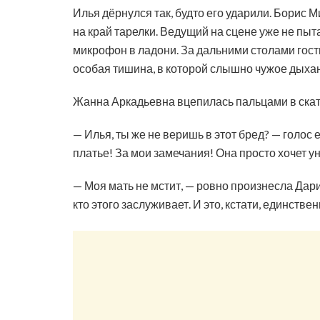
Илья дёрнулся так, будто его ударили. Борис 
на край тарелки. Ведущий на сцене уже не пыт
микрофон в ладони. За дальними столами гости
особая тишина, в которой слышно чужое дыха
Жанна Аркадьевна вцепилась пальцами в скат
— Илья, ты же не веришь в этот бред? — голос 
платье! За мои замечания! Она просто хочет у
— Моя мать не мстит, — ровно произнесла Дар
кто этого заслуживает. И это, кстати, единств