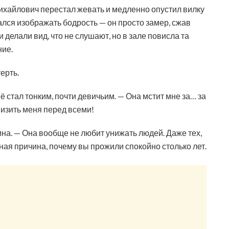
Михайлович перестал жевать и медленно опустил вилку
ался изображать бодрость — он просто замер, сжав
 делали вид, что не слушают, но в зале повисла та
ние.
ерть.
её стал тонким, почти девичьим. — Она мстит мне за… за
низить меня перед всеми!
ина. — Она вообще не любит унижать людей. Даже тех,
енная причина, почему вы прожили спокойно столько лет.