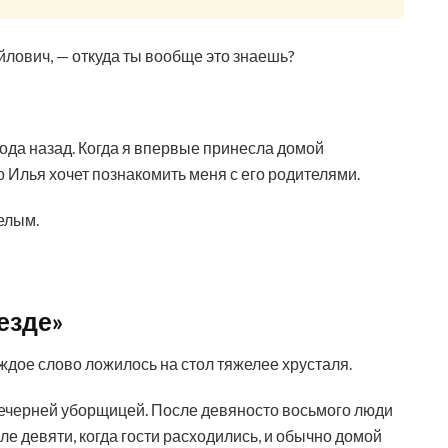
лович, — откуда ты вообще это знаешь?
года назад. Когда я впервые принесла домой
Илья хочет познакомить меня с его родителями.
елым.
езде»
ждое слово ложилось на стол тяжелее хрусталя.
вечерней уборщицей. После девяносто восьмого люди
е девяти, когда гости расходились, и обычно домой