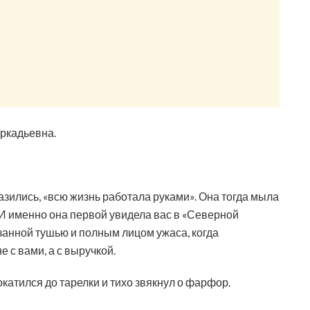
ркадьевна.
разились, «всю жизнь работала руками». Она тогда мыла
 И именно она первой увидела вас в «Северной
занной тушью и полным лицом ужаса, когда
 с вами, а с выручкой.
катился до тарелки и тихо звякнул о фарфор.