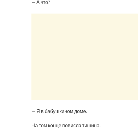
— А что?
— Я в бабушкином доме.
На том конце повисла тишина.