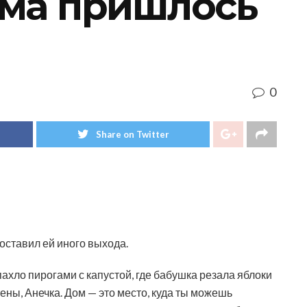
ма пришлось
0
Share on Twitter
 оставил ей иного выхода.
пахло пирогами с капустой, где бабушка резала яблоки
тены, Анечка. Дом — это место, куда ты можешь