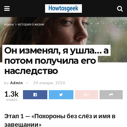
Home
история о жизни
Он изменял, я ушла… а
потом получила его
наследство
by
Admin
24 января, 2026
1.3k
SHARES
Этап 1 — «Похороны без слёз и имя в
завещании»