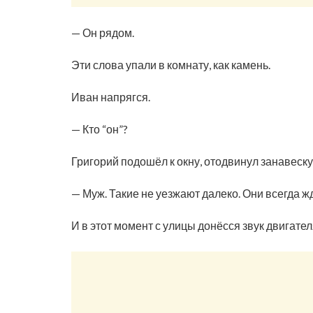
— Он рядом.
Эти слова упали в комнату, как камень.
Иван напрягся.
— Кто “он”?
Григорий подошёл к окну, отодвинул занавеску
— Муж. Такие не уезжают далеко. Они всегда жд
И в этот момент с улицы донёсся звук двигател