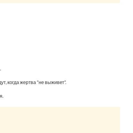
.
ут, когда жертва “не выживет”.
я.