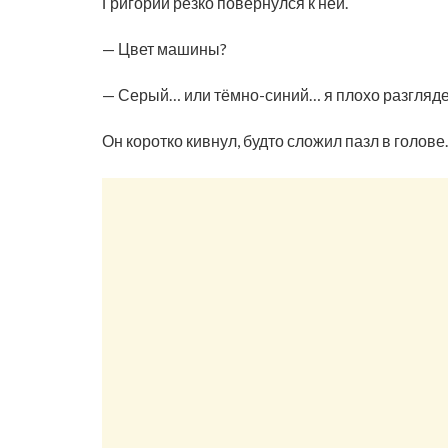
Григорий резко повернулся к ней.
— Цвет машины?
— Серый… или тёмно-синий… я плохо разгляд
Он коротко кивнул, будто сложил пазл в голове.