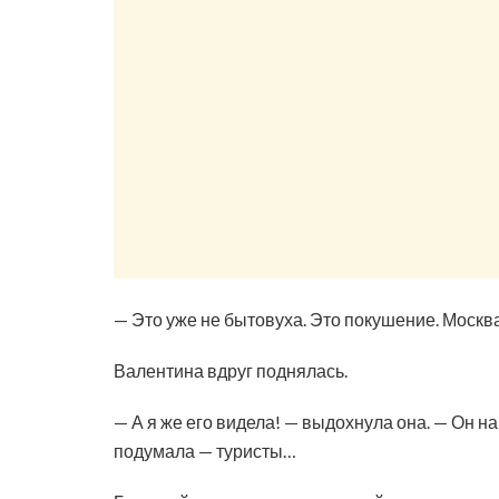
— Это уже не бытовуха. Это покушение. Москва,
Валентина вдруг поднялась.
— А я же его видела! — выдохнула она. — Он 
подумала — туристы…