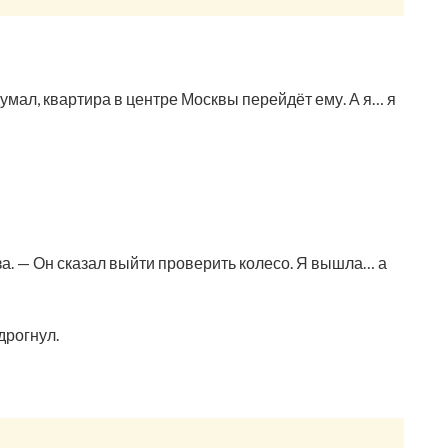
мал, квартира в центре Москвы перейдёт ему. А я… я
а. — Он сказал выйти проверить колесо. Я вышла… а
дрогнул.