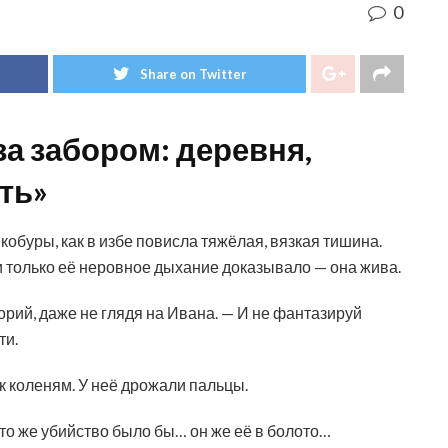
0
Share on Twitter
за забором: деревня,
ть»
кобуры, как в избе повисла тяжёлая, вязкая тишина.
и только её неровное дыхание доказывало — она жива.
рий, даже не глядя на Ивана. — И не фантазируй
ти.
к коленям. У неё дрожали пальцы.
Это же убийство было бы… он же её в болото…