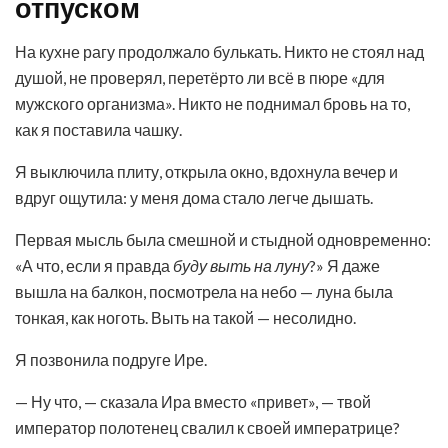
отпуском
На кухне рагу продолжало булькать. Никто не стоял над
душой, не проверял, перетёрто ли всё в пюре «для
мужского организма». Никто не поднимал бровь на то,
как я поставила чашку.
Я выключила плиту, открыла окно, вдохнула вечер и
вдруг ощутила: у меня дома стало легче дышать.
Первая мысль была смешной и стыдной одновременно:
«А что, если я правда
буду выть на луну
?» Я даже
вышла на балкон, посмотрела на небо — луна была
тонкая, как ноготь. Выть на такой — несолидно.
Я позвонила подруге Ире.
— Ну что, — сказала Ира вместо «привет», — твой
император полотенец свалил к своей императрице?