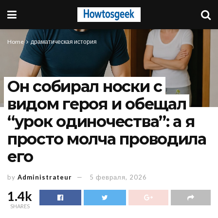
Home
драматическая история
Он собирал носки с
видом героя и обещал
“урок одиночества”: а я
просто молча проводила
его
by
Administrateur
5 февраля, 2026
1.4k
SHARES