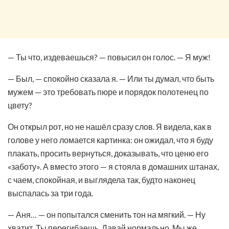
— Ты что, издеваешься? — повысил он голос. — Я муж!
— Был, — спокойно сказала я. — Или ты думал, что быть
мужем — это требовать пюре и порядок полотенец по
цвету?
Он открыл рот, но не нашёл сразу слов. Я видела, как в
голове у него ломается картинка: он ожидал, что я буду
плакать, просить вернуться, доказывать, что ценю его
«заботу». А вместо этого — я стояла в домашних штанах,
с чаем, спокойная, и выглядела так, будто наконец
выспалась за три года.
— Аня… — он попытался сменить тон на мягкий. — Ну
хватит. Ты перегибаешь. Давай нормально. Мы же