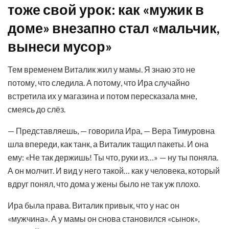
тоже свой урок: как «мужик в
доме» внезапно стал «мальчик,
вынеси мусор»
Тем временем Виталик жил у мамы. Я знаю это не
потому, что следила. А потому, что Ира случайно
встретила их у магазина и потом пересказала мне,
смеясь до слёз.
— Представляешь, — говорила Ира, — Вера Тимуровна
шла впереди, как танк, а Виталик тащил пакеты. И она
ему: «Не так держишь! Ты что, руки из…» — ну ты поняла.
А он молчит. И вид у него такой… как у человека, который
вдруг понял, что дома у жены было не так уж плохо.
Ира была права. Виталик привык, что у нас он
«мужчина». А у мамы он снова становился «сынок»,