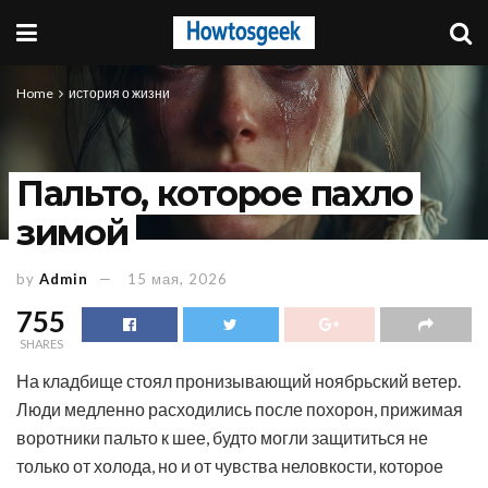
Home
история о жизни
Пальто, которое пахло
зимой
by
Admin
15 мая, 2026
755
SHARES
На кладбище стоял пронизывающий ноябрьский ветер.
Люди медленно расходились после похорон, прижимая
воротники пальто к шее, будто могли защититься не
только от холода, но и от чувства неловкости, которое