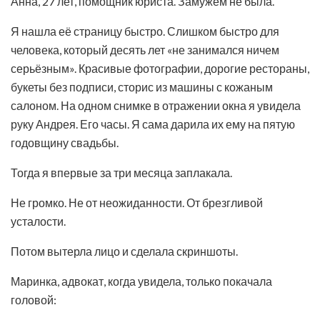
Анна, 27 лет, помощник юриста. Замужем не была.
Я нашла её страницу быстро. Слишком быстро для
человека, который десять лет «не занимался ничем
серьёзным». Красивые фотографии, дорогие рестораны,
букеты без подписи, сторис из машины с кожаным
салоном. На одном снимке в отражении окна я увидела
руку Андрея. Его часы. Я сама дарила их ему на пятую
годовщину свадьбы.
Тогда я впервые за три месяца заплакала.
Не громко. Не от неожиданности. От брезгливой
усталости.
Потом вытерла лицо и сделала скриншоты.
Маринка, адвокат, когда увидела, только покачала
головой: