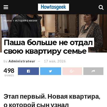
Home
история о жизни
Паша больше не отдал
свою квартиру семье
by
Administrateur
17 мая, 2026
498
SHARES
Этап первый. Новая квартира,
о которой сын узнал