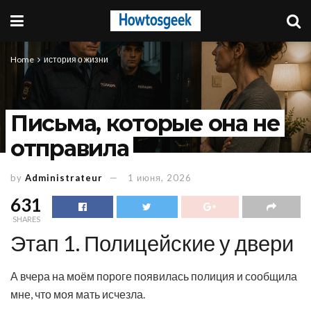
Home
история о жизни
Письма, которые она не
отправила
by
Administrateur
1 июня, 2026
631
SHARES
Этап 1. Полицейские у двери
А вчера на моём пороге появилась полиция и сообщила
мне, что моя мать исчезла.