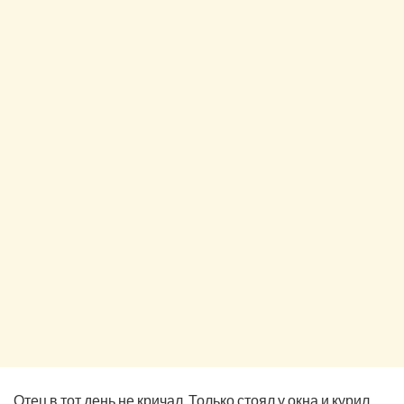
Отец в тот день не кричал. Только стоял у окна и курил,