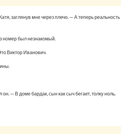
Катя, заглянув мне через плечо. — А теперь реальность
аз номер был незнакомый.
Это Виктор Иванович.
тины.
он. — В доме бардак, сын как сыч бегает, толку ноль.