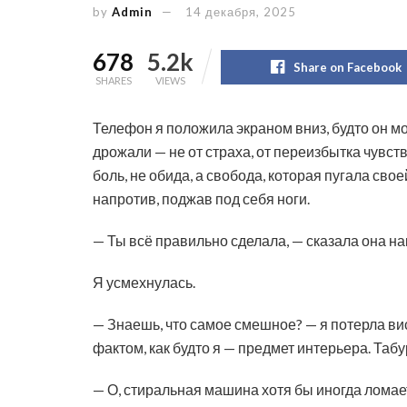
by
Admin
14 декабря, 2025
678
5.2k
Share on Facebook
SHARES
VIEWS
Телефон я положила экраном вниз, будто он м
дрожали — не от страха, от переизбытка чувст
боль, не обида, а свобода, которая пугала сво
напротив, поджав под себя ноги.
— Ты всё правильно сделала, — сказала она на
Я усмехнулась.
— Знаешь, что самое смешное? — я потерла ви
фактом, как будто я — предмет интерьера. Таб
— О, стиральная машина хотя бы иногда ломает