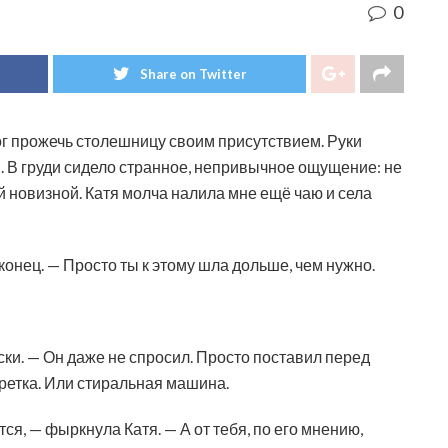
0
Share on Twitter
ог прожечь столешницу своим присутствием. Руки
в. В груди сидело странное, непривычное ощущение: не
ей новизной. Катя молча налила мне ещё чаю и села
конец. — Просто ты к этому шла дольше, чем нужно.
ски. — Он даже не спросил. Просто поставил перед
уретка. Или стиральная машина.
ся, — фыркнула Катя. — А от тебя, по его мнению,