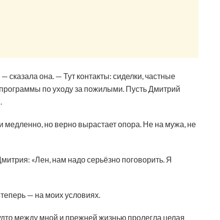
 — сказала она. — Тут контакты: сиделки, частные
е программы по уходу за пожилыми. Пусть Дмитрий
.
и медленно, но верно вырастает опора. Не на мужа, не
итрия: «Лен, нам надо серьёзно поговорить. Я
 теперь — на моих условиях.
будто между мной и прежней жизнью пролегла целая