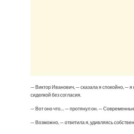
— Виктор Иванович, — сказала я спокойно, — я
сиделкой без согласия.
— Вот оно что… — протянул он. — Современны
— Возможно, — ответила я, удивляясь собствен