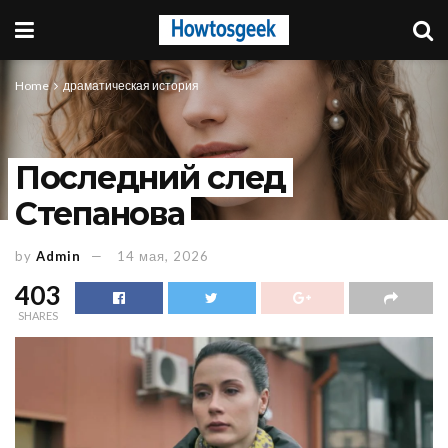
Home
драматическая история
Последний след
Степанова
by
Admin
14 мая, 2026
403
SHARES