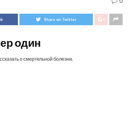
0
ok
Share on Twitter
мер один
ссказать о смертельной болезни.