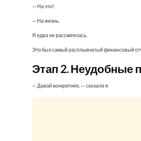
— На что?
— На жизнь.
Я едва не рассмеялась.
Это был самый расплывчатый финансовый отчё
Этап 2. Неудобные 
— Давай конкретнее, — сказала я.