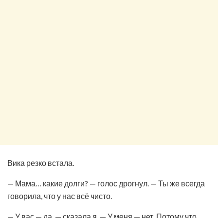
Вика резко встала.
— Мама… какие долги? — голос дрогнул. — Ты же всегда
говорила, что у нас всё чисто.
— У вас — да, — сказала я. — У меня — нет. Потому что