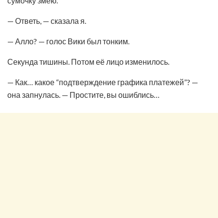
сумочку змею.
— Ответь, — сказала я.
— Алло? — голос Вики был тонким.
Секунда тишины. Потом её лицо изменилось.
— Как… какое “подтверждение графика платежей”? —
она запнулась. — Простите, вы ошиблись…