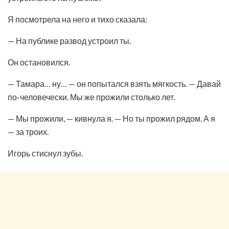
Я посмотрела на него и тихо сказала:
— На публике развод устроил ты.
Он остановился.
— Тамара… ну… — он попытался взять мягкость. — Давай
по-человечески. Мы же прожили столько лет.
— Мы прожили, — кивнула я. — Но ты прожил рядом. А я
— за троих.
Игорь стиснул зубы.