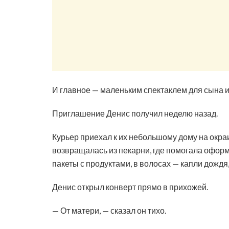
И главное — маленьким спектаклем для сына и
Приглашение Денис получил неделю назад.
Курьер приехал к их небольшому дому на окра
возвращалась из пекарни, где помогала оформл
пакеты с продуктами, в волосах — капли дождя,
Денис открыл конверт прямо в прихожей.
— От матери, — сказал он тихо.