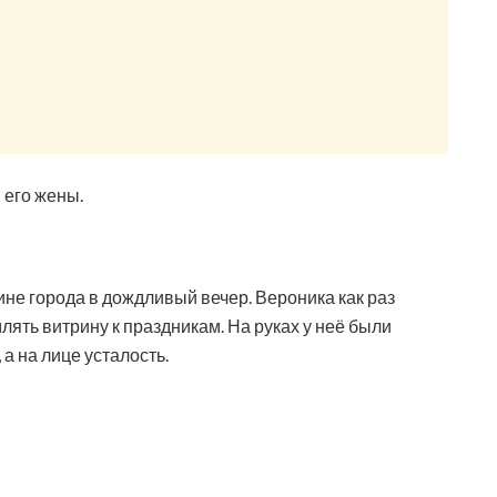
 его жены.
ине города в дождливый вечер. Вероника как раз
ять витрину к праздникам. На руках у неё были
 а на лице усталость.