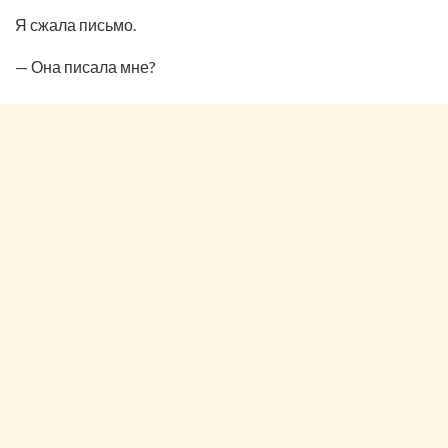
Я сжала письмо.
— Она писала мне?