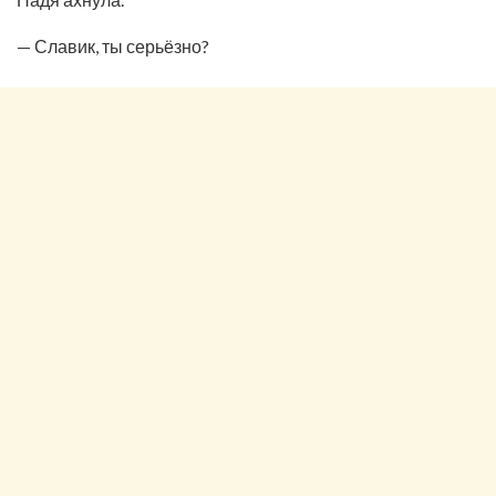
— Славик, ты серьёзно?