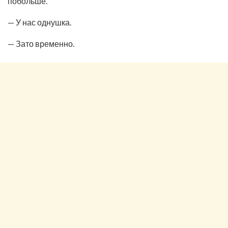
побольше.
— У нас однушка.
— Зато временно.