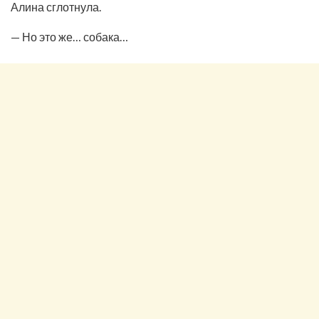
Алина сглотнула.
— Но это же… собака…