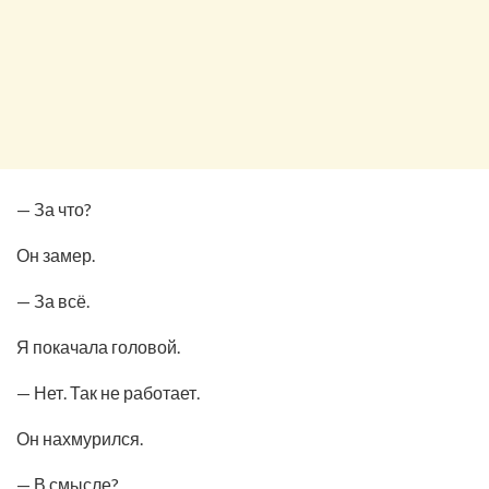
— За что?
Он замер.
— За всё.
Я покачала головой.
— Нет. Так не работает.
Он нахмурился.
— В смысле?