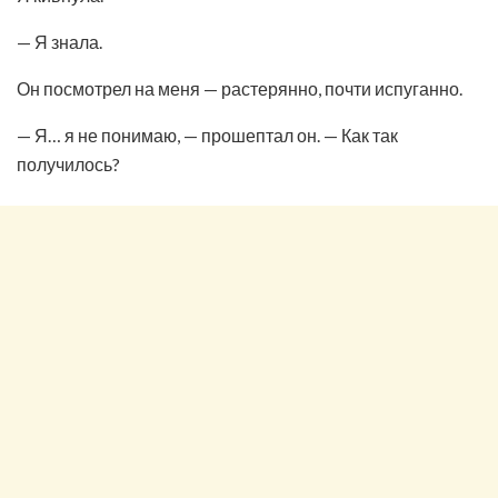
— Я знала.
Он посмотрел на меня — растерянно, почти испуганно.
— Я… я не понимаю, — прошептал он. — Как так
получилось?