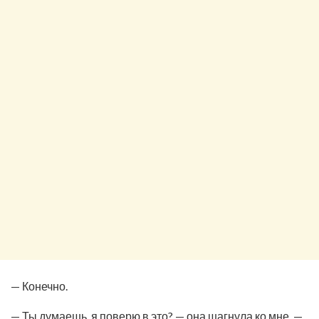
— Конечно.
— Ты думаешь, я поверю в это? — она шагнула ко мне. —