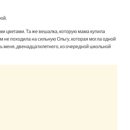
ой.
ими цветами. Та же вешалка, которую мама купила
м не походила на сильную Ольгу, которая могла одной
ть меня, двенадцатилетнего, из очередной школьной