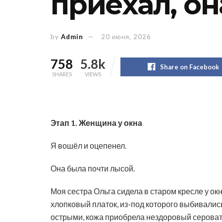
приехал, о
by
Admin
20 июня, 2026
758
5.8k
Share on Facebook
SHARES
VIEWS
Этап 1. Женщина у окна
Я вошёл и оцепенел.
Она была почти лысой.
Моя сестра Ольга сидела в старом кресле у окн
хлопковый платок, из-под которого выбивались
острыми, кожа приобрела нездоровый сероват