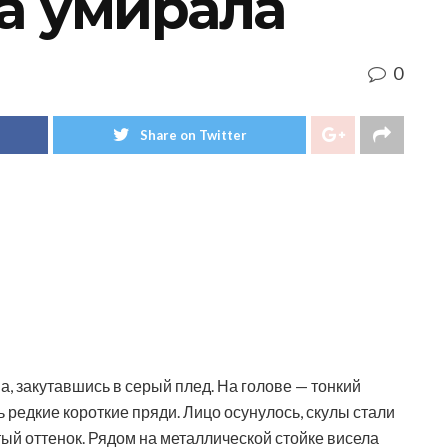
на умирала
0
Share on Twitter
а, закутавшись в серый плед. На голове — тонкий
 редкие короткие пряди. Лицо осунулось, скулы стали
ый оттенок. Рядом на металлической стойке висела