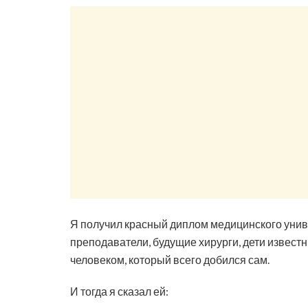
Я получил красный диплом медицинского униве
преподаватели, будущие хирурги, дети известн
человеком, который всего добился сам.
И тогда я сказал ей: