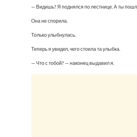
— Видишь? Я поднялся по лестнице. А ты пошла
Она не спорила.
Только улыбнулась.
Теперь я увидел, чего стоила та улыбка.
— Что с тобой? — наконец выдавил я.