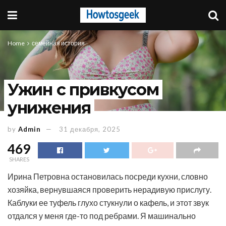
Home
семейная история
Ужин с привкусом
унижения
by
Admin
31 декабря, 2025
469
SHARES
Ирина Петровна остановилась посреди кухни, словно
хозяйка, вернувшаяся проверить нерадивую прислугу.
Каблуки ее туфель глухо стукнули о кафель, и этот звук
отдался у меня где-то под ребрами. Я машинально