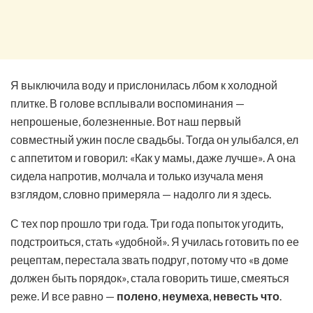
Я выключила воду и прислонилась лбом к холодной
плитке. В голове всплывали воспоминания —
непрошеные, болезненные. Вот наш первый
совместный ужин после свадьбы. Тогда он улыбался, ел
с аппетитом и говорил: «Как у мамы, даже лучше». А она
сидела напротив, молчала и только изучала меня
взглядом, словно примеряла — надолго ли я здесь.
С тех пор прошло три года. Три года попыток угодить,
подстроиться, стать «удобной». Я училась готовить по ее
рецептам, перестала звать подруг, потому что «в доме
должен быть порядок», стала говорить тише, смеяться
реже. И все равно —
полено
,
неумеха
,
невесть что
.