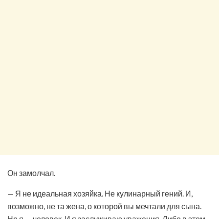
Он замолчал.
— Я не идеальная хозяйка. Не кулинарный гений. И,
возможно, не та жена, о которой вы мечтали для сына.
Но я — человек. И я заслуживаю уважения. Либо в этом