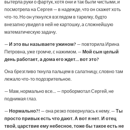
вытерла руки о фартук, хотя они и так были чистыми, и
посмотрела на Сергея — в надежде, что он скажет хоть
что-то. Но он уткнулся взглядом в тарелку, будто
внезапно увидел в ней не картошку, а сложнейшую
математическую задачу.
—
И это вы называете ужином?
— повторила Ирина
Петровна, уже громче, с нажимом. —
Мой сын целый
день работает, а дома его ждет… вот это?
Она брезгливо ткнула пальцем в салатницу, словно там
лежало что-то подозрительное.
— Мам, нормально все… — пробормотал Сергей, не
поднимая глаз.
—
Нормально?!
— она резко повернулась к нему. —
Ты
просто привык есть что дают. А вот я нет. И отец
твой, царствие ему небесное, тоже бы такое есть не