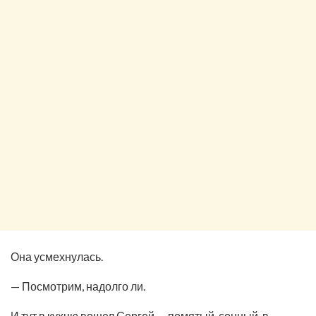
Она усмехнулась.
— Посмотрим, надолго ли.
И тут в кухню вошел Сергей — помятый, сонный, в