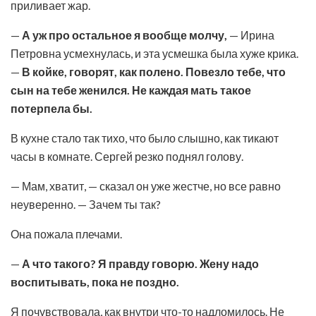
приливает жар.
—
А уж про остальное я вообще молчу,
— Ирина
Петровна усмехнулась, и эта усмешка была хуже крика.
—
В койке, говорят, как полено. Повезло тебе, что
сын на тебе женился. Не каждая мать такое
потерпела бы.
В кухне стало так тихо, что было слышно, как тикают
часы в комнате. Сергей резко поднял голову.
— Мам, хватит, — сказал он уже жестче, но все равно
неуверенно. — Зачем ты так?
Она пожала плечами.
—
А что такого? Я правду говорю. Жену надо
воспитывать, пока не поздно.
Я почувствовала, как внутри что-то надломилось. Не