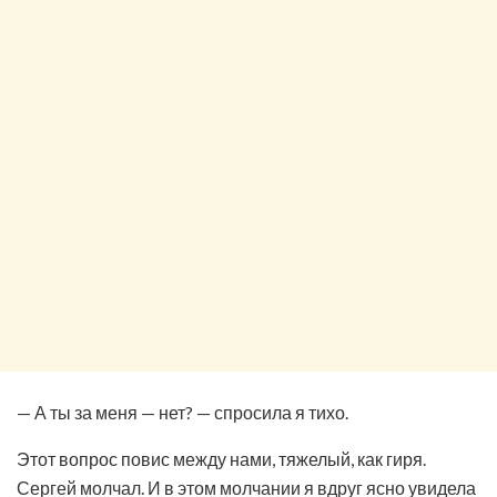
— А ты за меня — нет? — спросила я тихо.
Этот вопрос повис между нами, тяжелый, как гиря.
Сергей молчал. И в этом молчании я вдруг ясно увидела