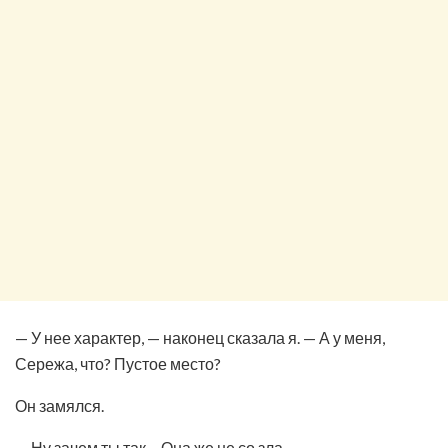
— У нее характер, — наконец сказала я. — А у меня,
Сережа, что? Пустое место?
Он замялся.
— Ну зачем ты так… Она же не со зла.