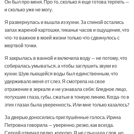
Он был про меня. Про то, сколько я еще готова терпеть —
и сколько уже не могу.
Я развернулась и вышла из кухни. За спиной остались
запах жареной картошки, тиканье часов и ощущение, что
что-то важное в моей жизни только что сдвинулось с
мертвой точки.
Я закрылась в ванной и включила воду — не потому, что
собиралась умываться, а чтобы заглушить звуки из
кухни. Шум льющейся воды был единственным, что
удерживало меня от слез. Я смотрела на свое
отражение в зеркале и не узнавала себя: бледное лицо,
потухшие глаза, губы, сжатые в тонкую линию. Когда-то в
этих глазах была уверенность. Или мне только казалось?
За дверью доносились приглушённые голоса. Ирина
Петровна говорила — уверенно, резко, как всегда.
Сергей отвечал редко, коротко. Я не слышала слов, но