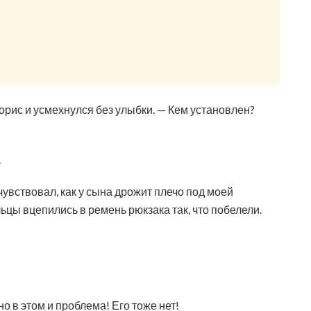
рис и усмехнулся без улыбки. — Кем установлен?
.
чувствовал, как у сына дрожит плечо под моей
льцы вцепились в ремень рюкзака так, что побелели.
о в этом и проблема! Его тоже нет!