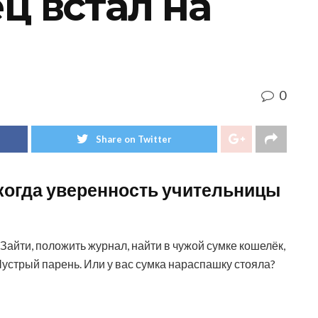
ец встал на
0
Share on Twitter
 когда уверенность учительницы
 Зайти, положить журнал, найти в чужой сумке кошелёк,
Шустрый парень. Или у вас сумка нараспашку стояла?