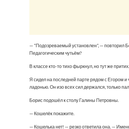
— “Подозреваемый установлен”, — повторил Бо
Педагогическим чутьём?
В классе кто-то тихо фыркнул, но тут же притих
Я сидел на последней парте рядом с Егором и 
ладонью. Он изо всех сил держался, только па
Борис подошёл к столу Галины Петровны.
— Кошелёк покажите.
— Кошелька нет! — резко ответила она. — Именн