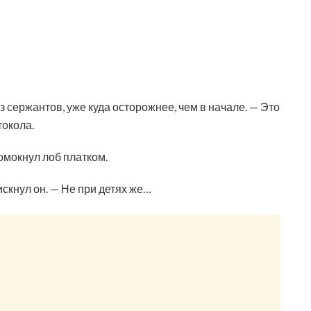
 сержантов, уже куда осторожнее, чем в начале. — Это
токола.
омокнул лоб платком.
скнул он. — Не при детях же…