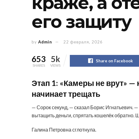
краже, а от
его защиту
by
Admin
22 февраля, 2026
653
5k
Share on Facebook
SHARES
VIEWS
Этап 1: «Камеры не врут» —
начинает трещать
— Сорок секунд, — сказал Борис Игнатьевич. —
вытащить деньги, спрятать кошелёк обратно. 
Галина Петровна сглотнула.