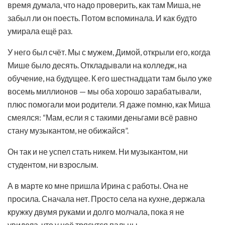
время думала, что надо проверить, как там Миша, не
забыл ли он поесть. Потом вспоминала. И как будто
умирала ещё раз.
У него был счёт. Мы с мужем, Димой, открыли его, когда
Мише было десять. Откладывали на колледж, на
обучение, на будущее. К его шестнадцати там было уже
восемь миллионов — мы оба хорошо зарабатывали,
плюс помогали мои родители. Я даже помню, как Миша
смеялся: “Мам, если я с такими деньгами всё равно
стану музыкантом, не обижайся”.
Он так и не успел стать никем. Ни музыкантом, ни
студентом, ни взрослым.
А в марте ко мне пришла Ирина с работы. Она не
просила. Сначала нет. Просто села на кухне, держала
кружку двумя руками и долго молчала, пока я не
увидела, что у неё трясутся пальцы.